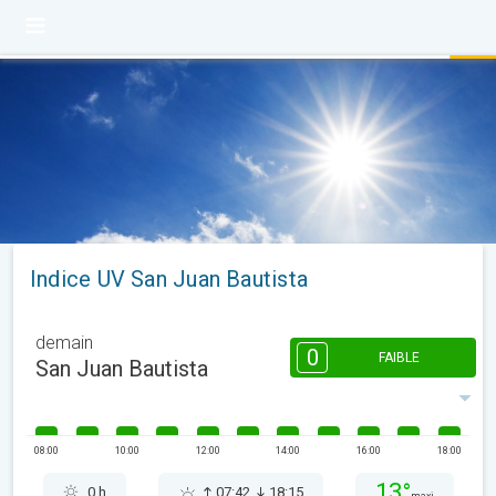
Indice UV San Juan Bautista
demain
0
FAIBLE
San Juan Bautista
08:00
10:00
12:00
14:00
16:00
18:00
13°
0 h
07:42
18:15