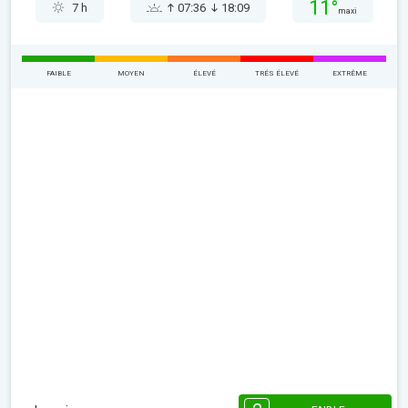
11°
7 h
07:36
18:09
maxi
FAIBLE
MOYEN
ÉLEVÉ
TRÉS ÉLEVÉ
EXTRÊME