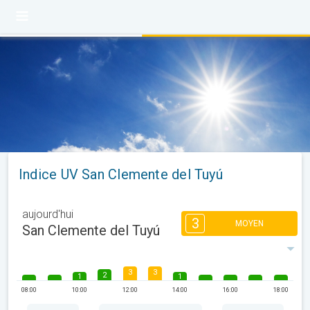
Indice UV San Clemente del Tuyú
aujourd'hui
3
MOYEN
San Clemente del Tuyú
3
3
2
1
1
08:00
10:00
12:00
14:00
16:00
18:00