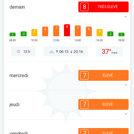
8
demain
TRÉS ÉLEVÉ
8
7
7
6
6
4
4
2
2
1
1
08:00
10:00
12:00
14:00
16:00
18:00
37°
13 h
06:13
20:16
maxi
7
mercredi
ÉLEVÉ
7
7
7
5
5
4
3
2
2
1
7
jeudi
ÉLEVÉ
08:00
10:00
12:00
14:00
16:00
18:00
37°
11 h
06:14
20:14
maxi
7
7
6
5
5
4
3
2
1
1
7
vendredi
ÉLEVÉ