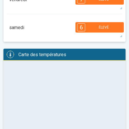
08:00
10:00
12:00
14:00
16:00
18:00
37°
11 h
06:15
20:13
maxi
7
7
7
5
5
4
4
2
2
1
1
6
samedi
ÉLEVÉ
08:00
10:00
12:00
14:00
16:00
18:00
36°
13 h
06:16
20:11
maxi
6
6
6
6
5
4
4
3
2
2
1
Carte des températures
08:00
10:00
12:00
14:00
16:00
18:00
35°
13 h
06:17
20:10
maxi