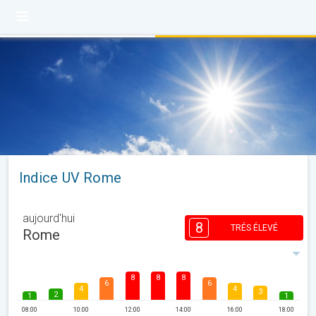
Indice UV Rome
aujourd'hui
8
TRÉS ÉLEVÉ
Rome
8
8
8
6
6
4
4
3
2
1
1
08:00
10:00
12:00
14:00
16:00
18:00