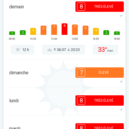
8
demain
TRÉS ÉLEVÉ
8
7
7
6
6
4
4
2
2
1
1
08:00
10:00
12:00
14:00
16:00
18:00
33°
12 h
06:07
20:23
maxi
7
dimanche
ÉLEVÉ
7
7
7
6
5
4
3
2
1
1
8
lundi
TRÉS ÉLEVÉ
08:00
10:00
12:00
14:00
16:00
18:00
31°
11 h
06:08
20:21
maxi
8
8
7
6
6
4
4
2
2
8
1
1
mardi
TRÉS ÉLEVÉ