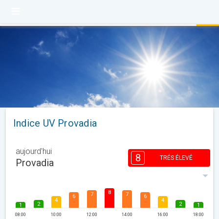
Indice UV Provadia
aujourd'hui
8
TRÉS ÉLEVÉ
Provadia
8
7
7
6
6
4
4
2
2
1
1
08:00
10:00
12:00
14:00
16:00
18:00