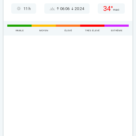
34°
11 h
06:06
20:24
maxi
FAIBLE
MOYEN
ÉLEVÉ
TRÉS ÉLEVÉ
EXTRÊME