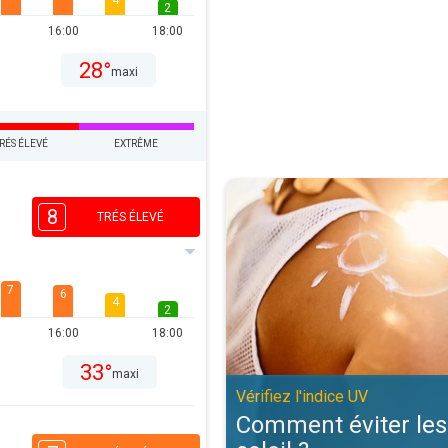
4
2
16:00
18:00
28°
maxi
RÉS ÉLEVÉ
EXTRÊME
Comment éviter les coups de solei
8
TRÉS ÉLEVÉ
7
6
4
2
16:00
18:00
33°
maxi
Vérifiez l'indice UV
Comment éviter les