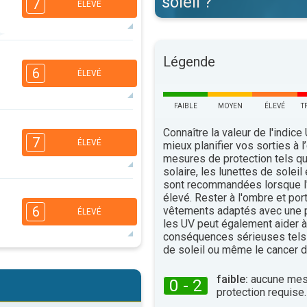
soleil ?
7
ÉLEVÉ
7
5
Légende
4
2
6
ÉLEVÉ
16:00
18:00
35°
FAIBLE
MOYEN
ÉLEVÉ
T
maxi
6
5
3
Connaître la valeur de l'indice
2
7
ÉLEVÉ
mieux planifier vos sorties à l
16:00
18:00
mesures de protection tels q
solaire, les lunettes de soleil
32°
maxi
sont recommandées lorsque l'
6
5
élevé. Rester à l'ombre et por
4
2
6
vêtements adaptés avec une p
ÉLEVÉ
16:00
18:00
les UV peut également aider à 
conséquences sérieuses tels
34°
maxi
de soleil ou même le cancer d
6
5
4
2
faible:
aucune mes
0 - 2
16:00
18:00
protection requise.