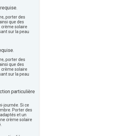
 requise.
re, porter des
insi que des
e crème solaire
sant sur la peau
equise.
re, porter des
insi que des
e crème solaire
sant sur la peau
tion particulière
mi-journée. Si ce
'ombre. Porter des
 adaptés et un
une crème solaire
.