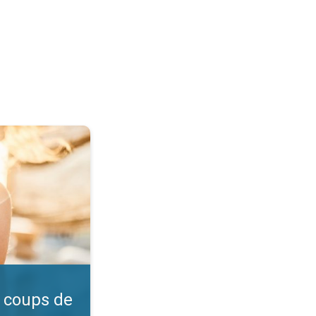
l ?. Vérifiez l'indice UV. . .
 coups de