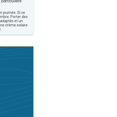
 particulière
mi-journée. Si ce
'ombre. Porter des
 adaptés et un
une crème solaire
.