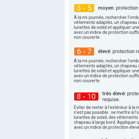
37°
maxi
3 - 5
moyen:
protection
À la mi-journée, rechercher l'omb
vêtements adaptés, un chapeau a
lunettes de soleil et appliquer un
avec un indice de protection suffi
non couverte.
6 - 7
élevé:
protection r
À la mi-journée, rechercher l'omb
vêtements adaptés, un chapeau a
lunettes de soleil et appliquer un
avec un indice de protection suffi
non couverte.
trés élevé:
protec
8 - 10
requise.
Éviter de rester à l'extérieur à la 
n'est pas possible : se mettre à l
lunettes de soleil, des vêtements
chapeau à large bord. Appliquer 
avec un indice de protection élevé