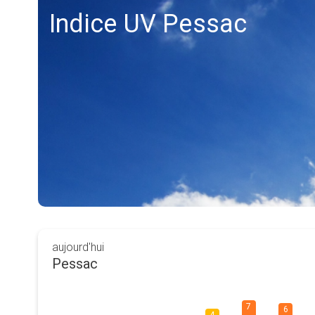
Indice UV Pessac
aujourd'hui
Pessac
7
6