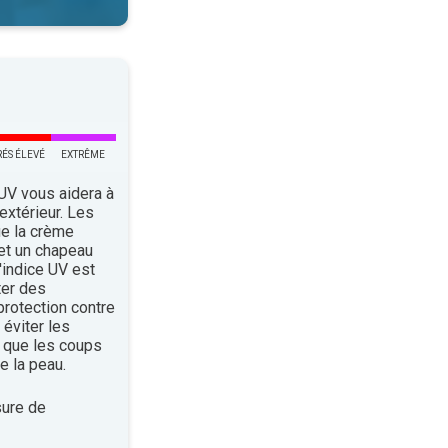
RÉS ÉLEVÉ
EXTRÊME
 UV vous aidera à
’extérieur. Les
ue la crème
 et un chapeau
indice UV est
ter des
rotection contre
éviter les
 que les coups
e la peau.
ure de