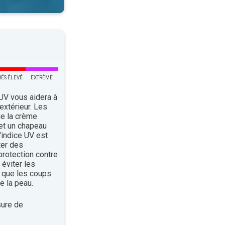
RÉS ÉLEVÉ
EXTRÊME
 UV vous aidera à
’extérieur. Les
ue la crème
 et un chapeau
indice UV est
ter des
rotection contre
éviter les
 que les coups
e la peau.
ure de