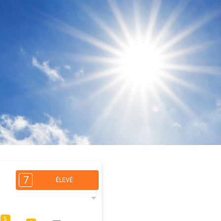
7
ÉLEVÉ
5