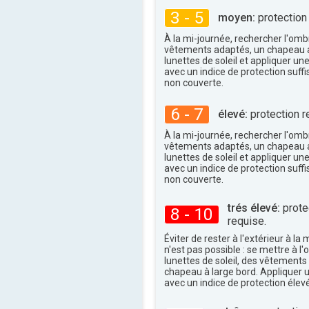
34°
maxi
3 - 5
moyen:
protection
À la mi-journée, rechercher l'omb
vêtements adaptés, un chapeau a
lunettes de soleil et appliquer un
avec un indice de protection suffi
non couverte.
6 - 7
élevé:
protection r
À la mi-journée, rechercher l'omb
vêtements adaptés, un chapeau a
lunettes de soleil et appliquer un
avec un indice de protection suffi
non couverte.
trés élevé:
protec
8 - 10
requise.
Éviter de rester à l'extérieur à la 
n'est pas possible : se mettre à l
lunettes de soleil, des vêtements
chapeau à large bord. Appliquer 
avec un indice de protection élevé