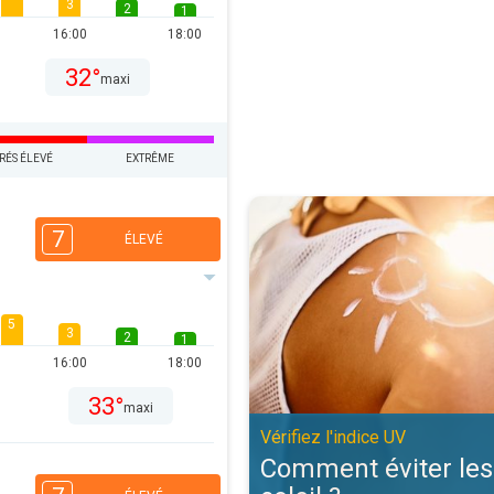
3
2
1
16:00
18:00
32°
maxi
RÉS ÉLEVÉ
EXTRÊME
Comment éviter les coups de solei
7
ÉLEVÉ
5
3
2
1
16:00
18:00
33°
maxi
Vérifiez l'indice UV
Comment éviter les