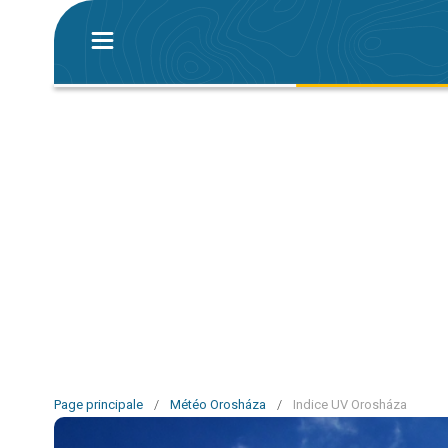
Page principale
/
Météo Orosháza
/
Indice UV Orosháza