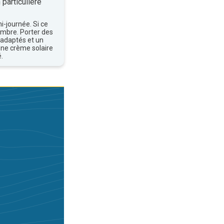
 particulière
mi-journée. Si ce
'ombre. Porter des
 adaptés et un
une crème solaire
.