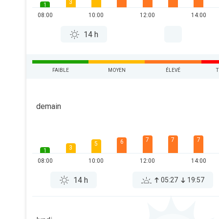
3
1
08:00
10:00
12:00
14:00
14 h
FAIBLE
MOYEN
ÉLEVÉ
T
demain
7
7
7
6
5
3
1
08:00
10:00
12:00
14:00
14 h
05:27
19:57