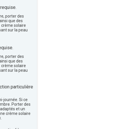
 requise.
re, porter des
insi que des
e crème solaire
sant sur la peau
equise.
re, porter des
insi que des
e crème solaire
sant sur la peau
tion particulière
mi-journée. Si ce
'ombre. Porter des
 adaptés et un
une crème solaire
.