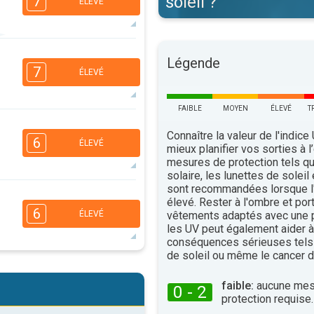
soleil ?
7
ÉLEVÉ
5
Légende
3
2
1
7
ÉLEVÉ
16:00
18:00
35°
maxi
FAIBLE
MOYEN
ÉLEVÉ
T
4
Connaître la valeur de l'indice
2
1
6
ÉLEVÉ
mieux planifier vos sorties à l
16:00
18:00
mesures de protection tels q
solaire, les lunettes de soleil
38°
maxi
sont recommandées lorsque l'
4
3
élevé. Rester à l'ombre et por
2
1
6
vêtements adaptés avec une p
ÉLEVÉ
16:00
18:00
les UV peut également aider à 
conséquences sérieuses tels
31°
maxi
de soleil ou même le cancer d
4
3
2
1
faible:
aucune mes
0 - 2
16:00
18:00
protection requise.