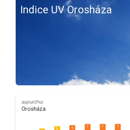
Indice UV Orosháza
aujourd'hui
Orosháza
7
7
7
6
5