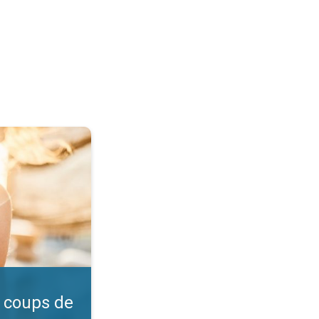
l ?. Vérifiez l'indice UV. . .
 coups de