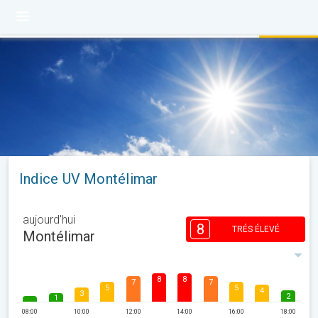
Indice UV Montélimar
aujourd'hui
8
TRÉS ÉLEVÉ
Montélimar
8
8
7
7
5
5
4
3
2
1
08:00
10:00
12:00
14:00
16:00
18:00