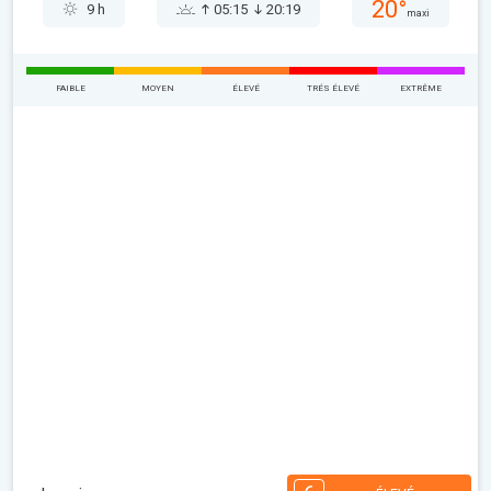
20°
9 h
05:15
20:19
maxi
FAIBLE
MOYEN
ÉLEVÉ
TRÉS ÉLEVÉ
EXTRÊME