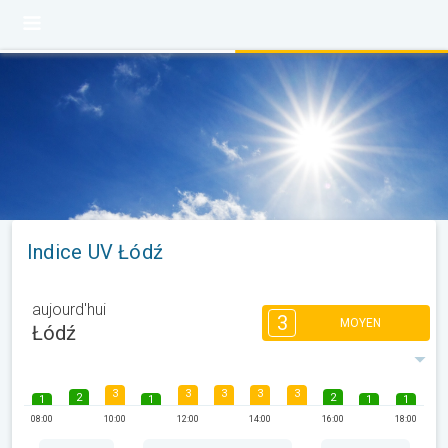
Indice UV Łódź
aujourd'hui
3
MOYEN
Łódź
3
3
3
3
3
2
2
1
1
1
1
08:00
10:00
12:00
14:00
16:00
18:00