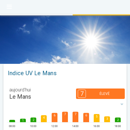
Indice UV Le Mans
aujourd'hui
7
ÉLEVÉ
Le Mans
7
7
6
6
5
4
3
2
2
1
08:00
10:00
12:00
14:00
16:00
18:00