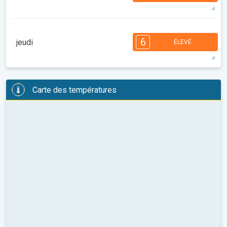
34°
14 h
06:48
21:19
maxi
7
6
6
5
5
4
3
2
2
1
6
jeudi
ÉLEVÉ
08:00
10:00
12:00
14:00
16:00
18:00
37°
14 h
06:49
21:17
maxi
6
6
5
5
5
4
3
3
2
2
1
Carte des températures
08:00
10:00
12:00
14:00
16:00
18:00
38°
14 h
06:50
21:16
maxi