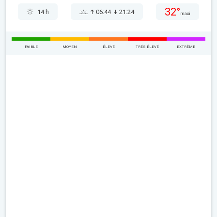
32°
14 h
06:44
21:24
maxi
FAIBLE
MOYEN
ÉLEVÉ
TRÉS ÉLEVÉ
EXTRÊME