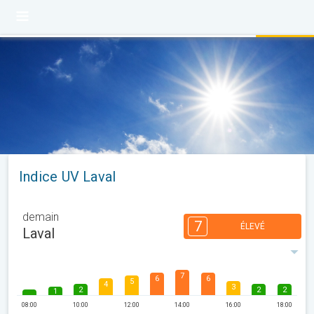
Indice UV Laval
demain
7
ÉLEVÉ
Laval
7
6
6
5
4
3
2
2
2
1
08:00
10:00
12:00
14:00
16:00
18:00