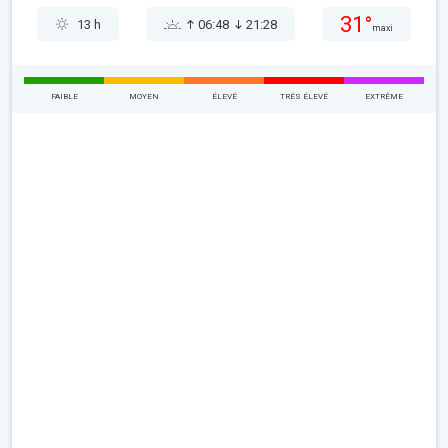
31°
13 h
06:48
21:28
maxi
FAIBLE
MOYEN
ÉLEVÉ
TRÉS ÉLEVÉ
EXTRÊME