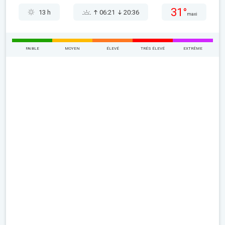
31°
13 h
06:21
20:36
maxi
FAIBLE
MOYEN
ÉLEVÉ
TRÉS ÉLEVÉ
EXTRÊME