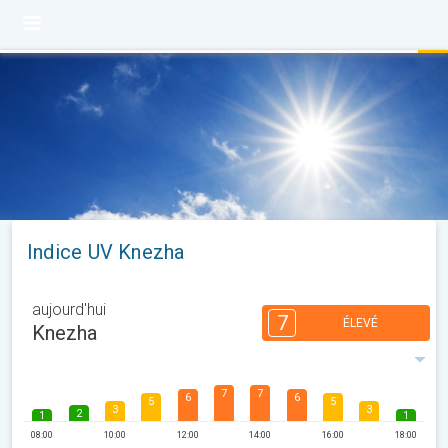
Indice UV Knezha
aujourd'hui
7
ÉLEVÉ
Knezha
7
7
6
6
5
5
3
3
2
1
1
08:00
10:00
12:00
14:00
16:00
18:00