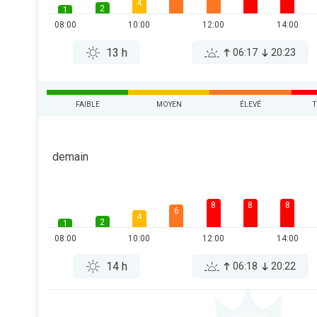
4
2
1
08:00
10:00
12:00
14:00
13 h
06:17
20:23
FAIBLE
MOYEN
ÉLEVÉ
T
demain
8
8
8
6
4
2
1
08:00
10:00
12:00
14:00
14 h
06:18
20:22