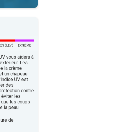
RÉS ÉLEVÉ
EXTRÊME
 UV vous aidera à
’extérieur. Les
ue la crème
 et un chapeau
indice UV est
ter des
rotection contre
éviter les
 que les coups
e la peau.
ure de