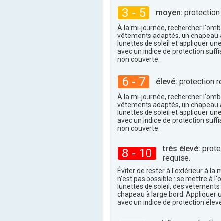
30°
maxi
3 - 5
moyen:
protection
À la mi-journée, rechercher l'omb
vêtements adaptés, un chapeau a
lunettes de soleil et appliquer un
avec un indice de protection suffi
non couverte.
6 - 7
élevé:
protection r
À la mi-journée, rechercher l'omb
vêtements adaptés, un chapeau a
lunettes de soleil et appliquer un
avec un indice de protection suffi
non couverte.
trés élevé:
protec
8 - 10
requise.
Éviter de rester à l'extérieur à la 
n'est pas possible : se mettre à l
lunettes de soleil, des vêtements
chapeau à large bord. Appliquer 
avec un indice de protection élevé