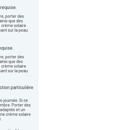
 requise.
re, porter des
insi que des
e crème solaire
sant sur la peau
equise.
re, porter des
insi que des
e crème solaire
sant sur la peau
tion particulière
mi-journée. Si ce
'ombre. Porter des
 adaptés et un
une crème solaire
.