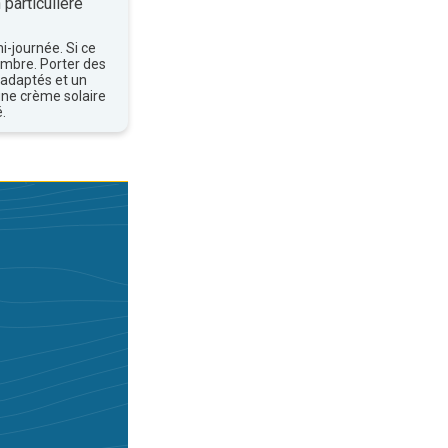
 particulière
mi-journée. Si ce
'ombre. Porter des
 adaptés et un
une crème solaire
.