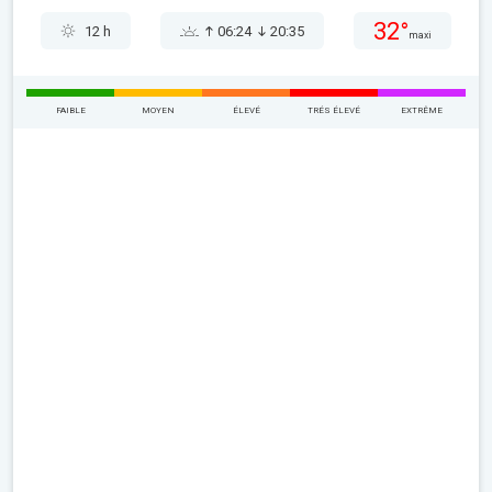
32°
12 h
06:24
20:35
maxi
FAIBLE
MOYEN
ÉLEVÉ
TRÉS ÉLEVÉ
EXTRÊME