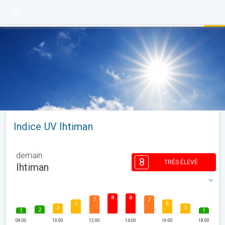
Indice UV Ihtiman
demain
8
TRÉS ÉLEVÉ
Ihtiman
8
8
7
7
5
5
3
3
2
1
1
08:00
10:00
12:00
14:00
16:00
18:00