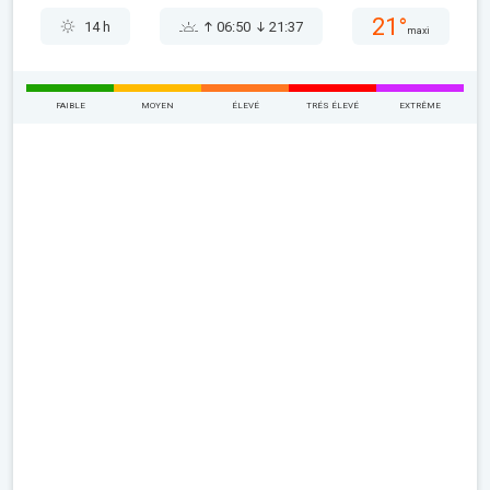
21°
14 h
06:50
21:37
maxi
FAIBLE
MOYEN
ÉLEVÉ
TRÉS ÉLEVÉ
EXTRÊME