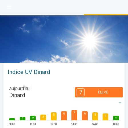
Indice UV Dinard
aujourd'hui
7
ÉLEVÉ
Dinard
7
6
6
5
5
4
3
2
2
1
08:00
10:00
12:00
14:00
16:00
18:00