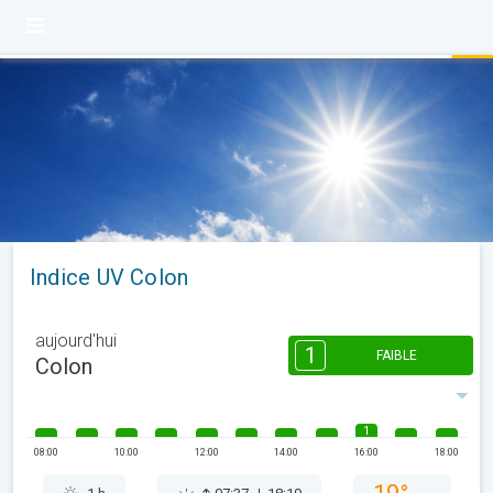
Indice UV Colon
aujourd'hui
1
FAIBLE
Colon
1
08:00
10:00
12:00
14:00
16:00
18:00