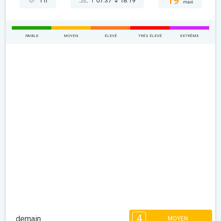
19°
1 h
07:37
18:19
maxi
FAIBLE
MOYEN
ÉLEVÉ
TRÉS ÉLEVÉ
EXTRÊME
4
demain
MOYEN