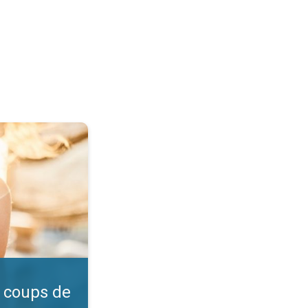
l ?. Vérifiez l'indice UV. . .
 coups de