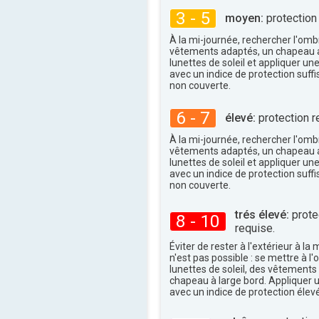
30°
maxi
3 - 5
moyen:
protection
À la mi-journée, rechercher l'omb
vêtements adaptés, un chapeau a
lunettes de soleil et appliquer un
avec un indice de protection suffi
non couverte.
6 - 7
élevé:
protection r
À la mi-journée, rechercher l'omb
vêtements adaptés, un chapeau a
lunettes de soleil et appliquer un
avec un indice de protection suffi
non couverte.
trés élevé:
protec
8 - 10
requise.
Éviter de rester à l'extérieur à la 
n'est pas possible : se mettre à l
lunettes de soleil, des vêtements
chapeau à large bord. Appliquer 
avec un indice de protection élevé