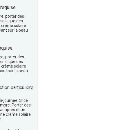
 requise.
re, porter des
insi que des
e crème solaire
sant sur la peau
equise.
re, porter des
insi que des
e crème solaire
sant sur la peau
tion particulière
mi-journée. Si ce
'ombre. Porter des
 adaptés et un
une crème solaire
.