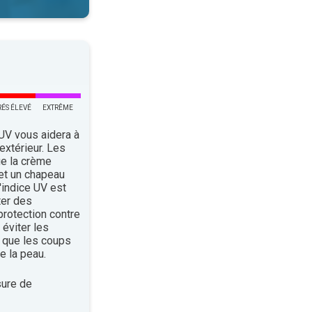
RÉS ÉLEVÉ
EXTRÊME
 UV vous aidera à
’extérieur. Les
ue la crème
 et un chapeau
indice UV est
ter des
rotection contre
éviter les
 que les coups
e la peau.
ure de