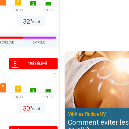
4
2
1
16:00
18:00
32°
maxi
RÉS ÉLEVÉ
EXTRÊME
Comment éviter les coups de solei
8
TRÉS ÉLEVÉ
6
4
2
1
16:00
18:00
30°
maxi
Vérifiez l'indice UV
Comment éviter les