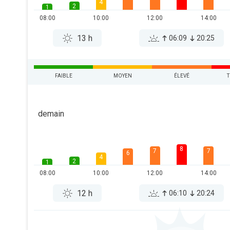
4
2
1
08:00
10:00
12:00
14:00
13 h
06:09
20:25
FAIBLE
MOYEN
ÉLEVÉ
T
demain
8
7
7
6
4
2
1
08:00
10:00
12:00
14:00
12 h
06:10
20:24