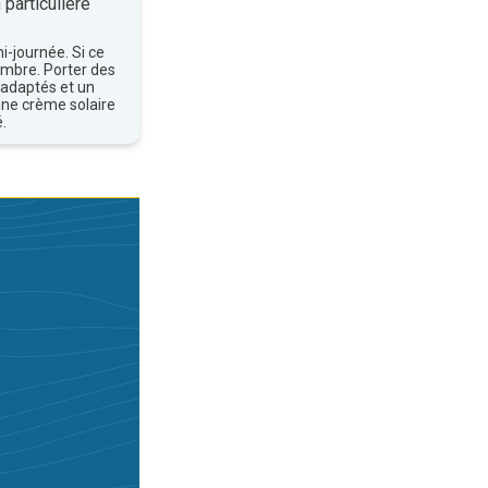
 particulière
mi-journée. Si ce
'ombre. Porter des
 adaptés et un
une crème solaire
.