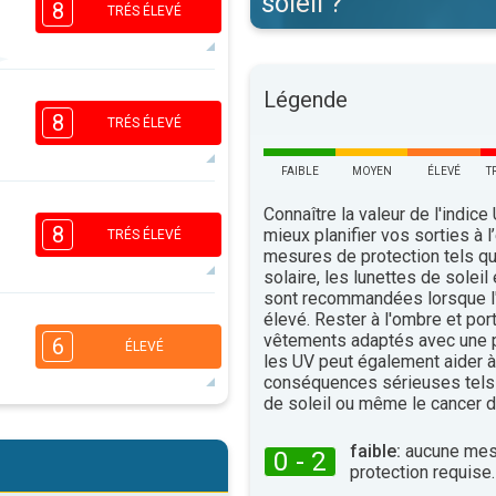
soleil ?
8
TRÉS ÉLEVÉ
Légende
6
4
3
1
8
TRÉS ÉLEVÉ
16:00
18:00
FAIBLE
MOYEN
ÉLEVÉ
T
31°
maxi
6
Connaître la valeur de l'indice
4
3
1
8
mieux planifier vos sorties à l
TRÉS ÉLEVÉ
16:00
18:00
mesures de protection tels q
solaire, les lunettes de soleil
33°
sont recommandées lorsque l'
maxi
élevé. Rester à l'ombre et por
6
4
vêtements adaptés avec une p
2
1
6
ÉLEVÉ
les UV peut également aider à 
16:00
18:00
conséquences sérieuses tels
33°
de soleil ou même le cancer d
maxi
5
4
2
1
faible:
aucune mes
0 - 2
16:00
18:00
protection requise.