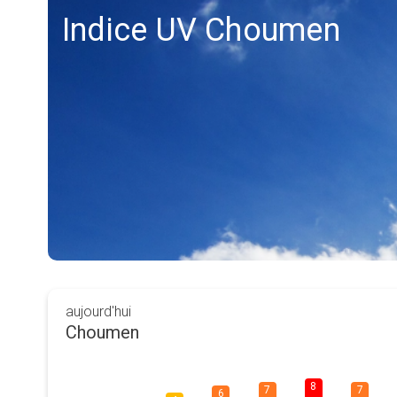
Indice UV Choumen
aujourd'hui
Choumen
8
7
7
6