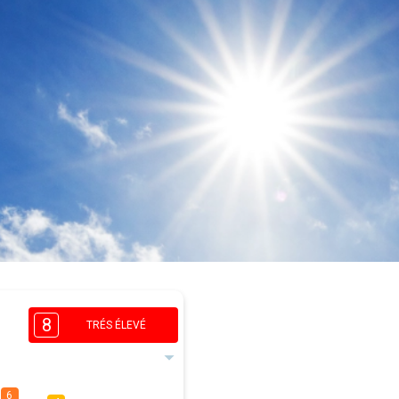
8
TRÉS ÉLEVÉ
6