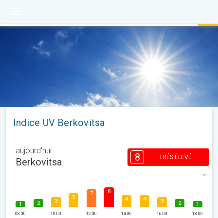
Indice UV Berkovitsa
aujourd'hui
8
TRÉS ÉLEVÉ
Berkovitsa
8
7
5
4
4
3
3
2
2
1
1
08:00
10:00
12:00
14:00
16:00
18:00