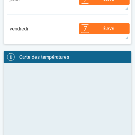
08:00
10:00
12:00
14:00
16:00
18:00
33°
12 h
06:29
20:35
maxi
7
6
6
5
4
4
3
3
2
2
1
7
vendredi
ÉLEVÉ
08:00
10:00
12:00
14:00
16:00
18:00
28°
10 h
06:30
20:33
maxi
7
7
6
6
6
4
4
3
3
2
2
Carte des températures
08:00
10:00
12:00
14:00
16:00
18:00
28°
12 h
06:31
20:32
maxi