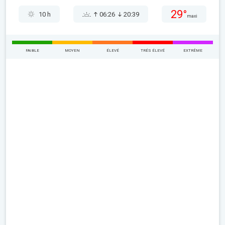
29°
10 h
06:26
20:39
maxi
FAIBLE
MOYEN
ÉLEVÉ
TRÉS ÉLEVÉ
EXTRÊME