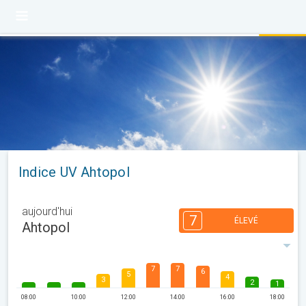
Indice UV Ahtopol
aujourd'hui
7
ÉLEVÉ
Ahtopol
7
7
6
5
4
3
2
1
08:00
10:00
12:00
14:00
16:00
18:00