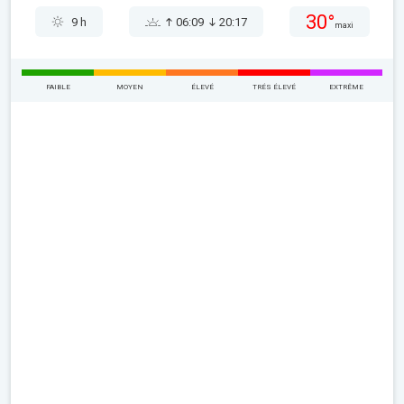
30°
9 h
06:09
20:17
maxi
FAIBLE
MOYEN
ÉLEVÉ
TRÉS ÉLEVÉ
EXTRÊME