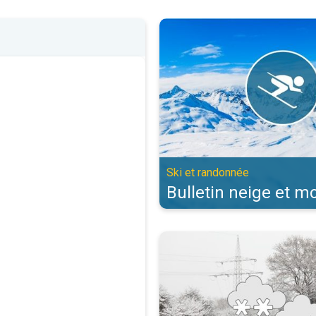
Bulletin neige et montagne. Ski e
Ski et randonnée
Bulletin neige et 
Le casse tête de la neige en plai