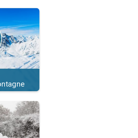
t randonnée. . .
montagne
ne. Prévision en hiver. . .