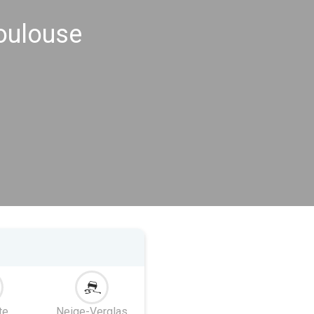
Toulouse
te
Neige-Verglas