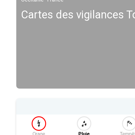
Cartes des vigilances 
Orage
Pluie
Tempê