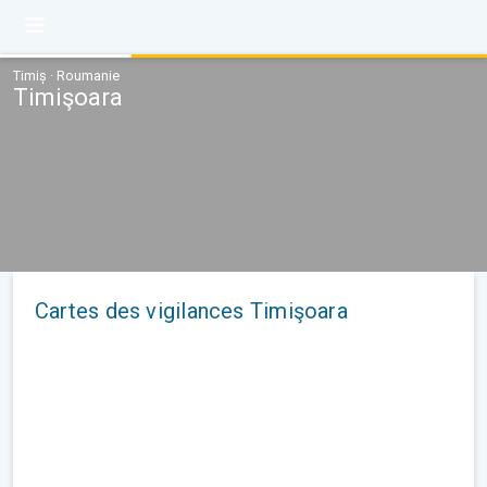
Timiș · Roumanie
Timişoara
Cartes des vigilances Timişoara