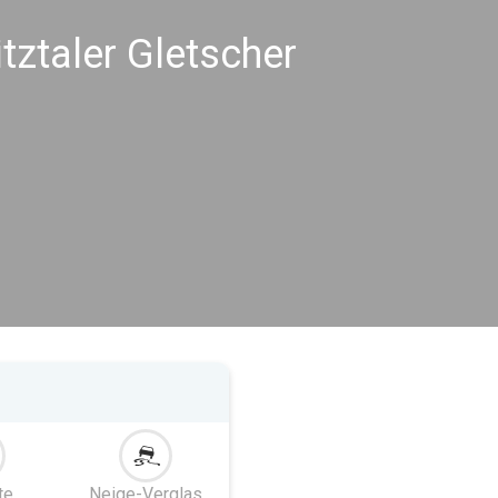
tztaler Gletscher
te
Neige-Verglas