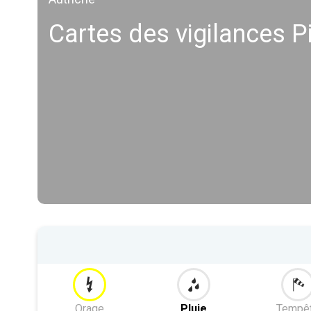
Cartes des vigilances Pi
Orage
Pluie
Tempê