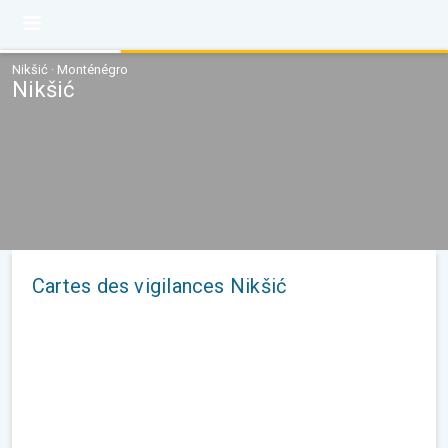
Nikšić · Monténégro
Nikšić
Cartes des vigilances Nikšić