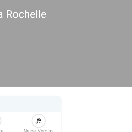
a Rochelle
te
Neige-Verglas