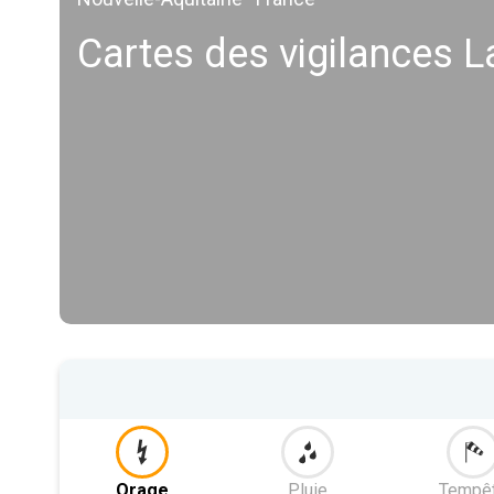
Cartes des vigilances L
Orage
Pluie
Tempê