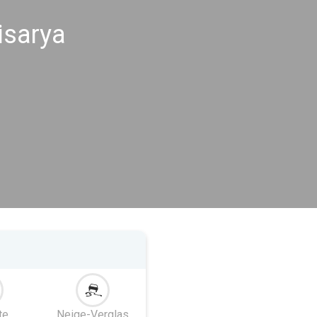
isarya
te
Neige-Verglas