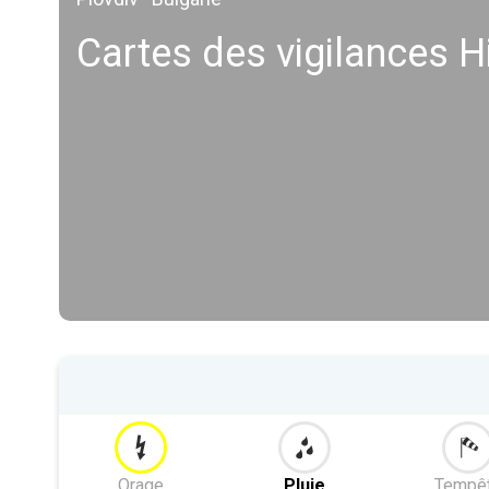
Cartes des vigilances H
Orage
Pluie
Tempê