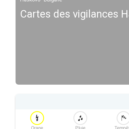
Cartes des vigilances 
Orage
Pluie
Tempê