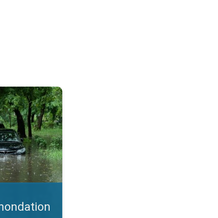
onseils. . .
inondation