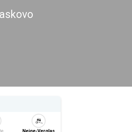
Haskovo
te
Neige-Verglas