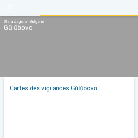
Stara Zagora · Bulgarie
Gŭlŭbovo
Cartes des vigilances Gŭlŭbovo