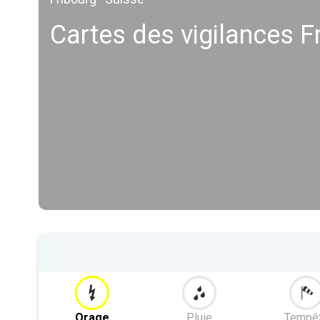
Cartes des vigilances F
Orage
Pluie
Tempê