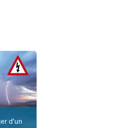
?. Intempéries. . .
er d'un