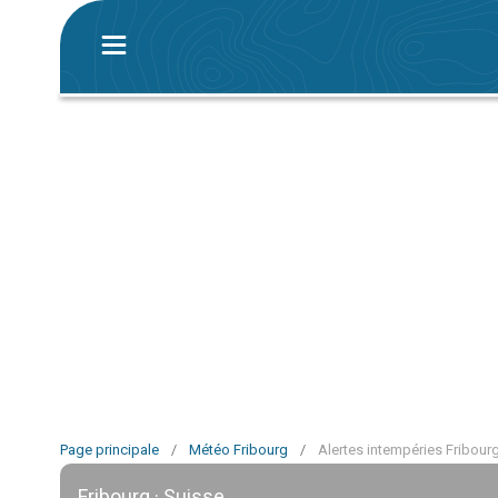
Page principale
/
Météo Fribourg
/
Alertes intempéries Fribour
Fribourg · Suisse