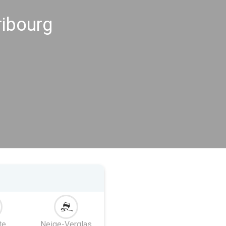
ribourg
te
Neige-Verglas