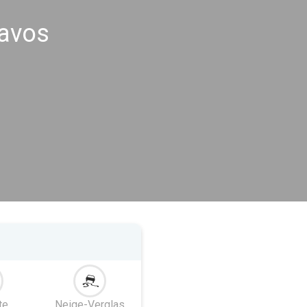
Davos
te
Neige-Verglas