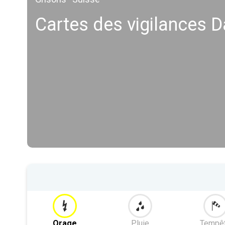
Cartes des vigilances 
Orage
Pluie
Tempê