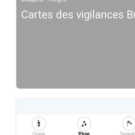
Cartes des vigilances B
Orage
Pluie
Tempê