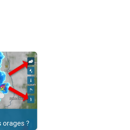
dre en direct. . .
 orages ?