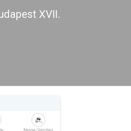
udapest XVII.
te
Neige-Verglas