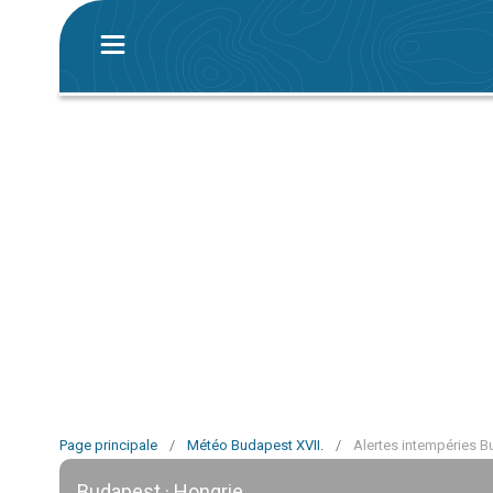
Page principale
/
Météo Budapest XVII.
/
Alertes intempéries B
Budapest · Hongrie