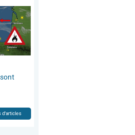
redi 5 août 2026
trôlables. L'Espagne et la France. . . vendredi 24 juillet 2026
 sont
 d'articles