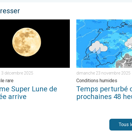
éresser
 . vendredi 21 novembre 2025
e Super Lune de l’année arrive. Spectacle rare. . . mercredi 3 d
Temps perturbé ces procha
i 3 décembre 2025
dimanche 23 novembre 2025
le rare
Conditions humides
time Super Lune de
Temps perturbé 
ée arrive
prochaines 48 he
Tous l