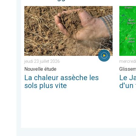
La chaleur assèche les sols plus vite. Nouvelle étude. .
Le Japo
jeudi 23 juillet 2026
mercredi
Nouvelle étude
Glissem
La chaleur assèche les
Le Ja
sols plus vite
d'un