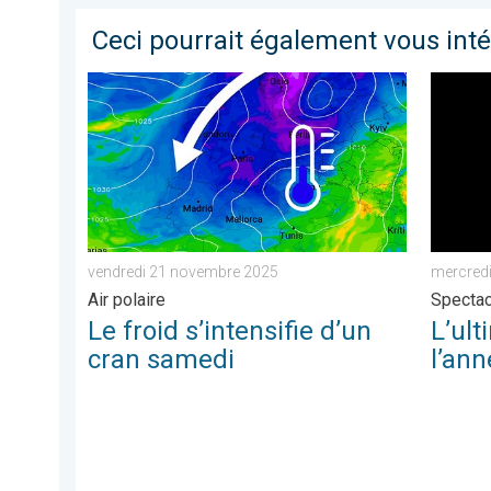
Ceci pourrait également vous int
Le froid s’intensifie d’un cran samedi. Air polaire. .
L’ultim
vendredi 21 novembre 2025
mercred
Air polaire
Spectac
Le froid s’intensifie d’un
L’ul
cran samedi
l’ann