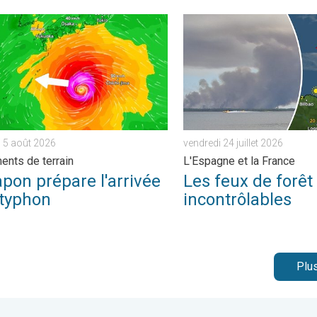
 . jeudi 23 juillet 2026
n prépare l'arrivée d'un typhon. Glissements de terrain. . . merc
Les feux de forêt sont incon
 5 août 2026
vendredi 24 juillet 2026
ents de terrain
L'Espagne et la France
pon prépare l'arrivée
Les feux de forêt
 typhon
incontrôlables
Plus