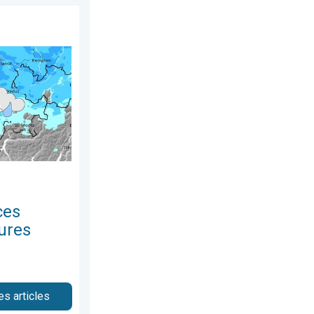
écembre 2025
ines 48 heures. Conditions humides. . . dimanche 23 novembre
ces
ures
es articles