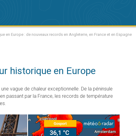
que en Europe : de nouveaux records en Angleterre, en France et en Espagne
ur historique en Europe
 une vague de chaleur exceptionnelle. De la péninsule
 en passant par la France, les records de température
es.