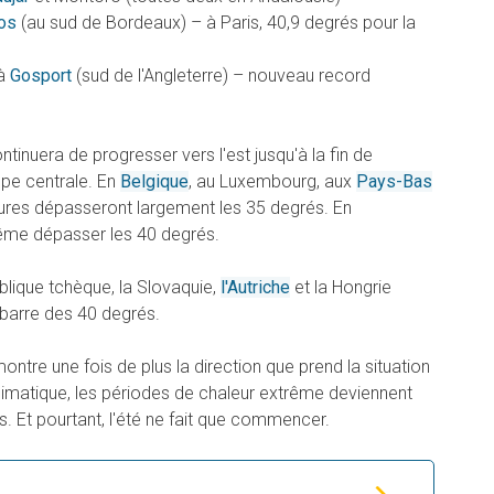
os
(au sud de Bordeaux) – à Paris, 40,9 degrés pour la
 à
Gosport
(sud de l'Angleterre) – nouveau record
tinuera de progresser vers l'est jusqu'à la fin de
ope centrale. En
Belgique
, au Luxembourg, aux
Pays-Bas
ures dépasseront largement les 35 degrés. En
même dépasser les 40 degrés.
ublique tchèque, la Slovaquie,
l'Autriche
et la Hongrie
 barre des 40 degrés.
ontre une fois de plus la direction que prend la situation
limatique, les périodes de chaleur extrême deviennent
s. Et pourtant, l'été ne fait que commencer.