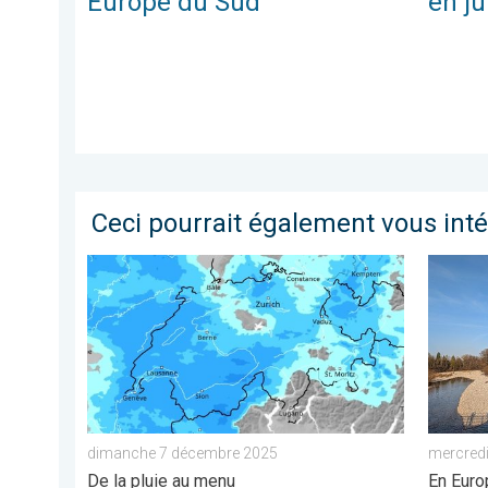
Europe du Sud
en ju
Ceci pourrait également vous int
Une perturbation arrive sur la Suisse. De la pluie a
2e mois
dimanche 7 décembre 2025
mercredi
De la pluie au menu
En Euro