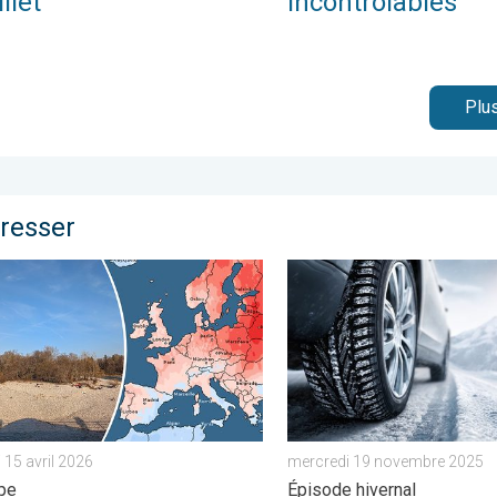
illet
incontrôlables
Plus
éresser
u menu. . . dimanche 7 décembre 2025
 le plus chaud jamais enregistré. En Europe. . . mercredi 15 avril
Chutes de neige attendues 
 15 avril 2026
mercredi 19 novembre 2025
pe
Épisode hivernal