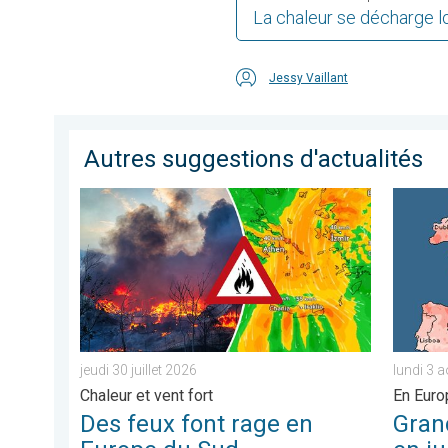
La chaleur se décharge l
Jessy Vaillant
Autres suggestions d'actualités
Des feux font rage en Europe du Sud. Chaleur et vent fo
Grands c
jeudi 30 juillet 2026
lundi 3 
Chaleur et vent fort
En Euro
Des feux font rage en
Gran