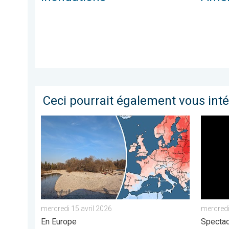
Ceci pourrait également vous int
2e mois le plus chaud jamais enregistré. En Europe. .
L’ultim
mercredi 15 avril 2026
mercred
En Europe
Spectac