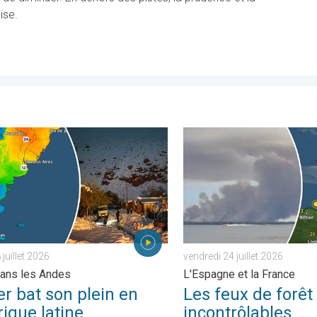
ise.
ptionnelle. . . mercredi 29 juillet 2026
bat son plein en Amérique latine. Neige dans les Andes. . . mardi 2
Les feux de forêt sont incon
juillet 2026
vendredi 24 juillet 2026
ans les Andes
L'Espagne et la France
er bat son plein en
Les feux de forêt
ique latine
incontrôlables