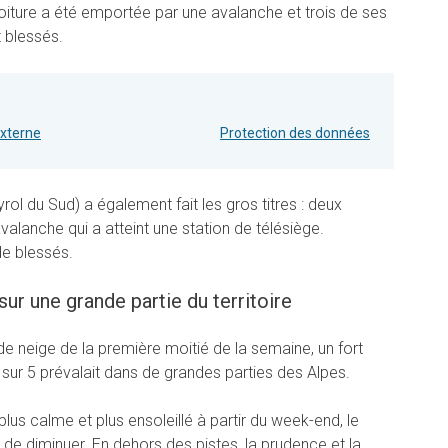
voiture a été emportée par une avalanche et trois de ses
 blessés.
externe
Protection des données
rol du Sud) a également fait les gros titres : deux
valanche qui a atteint une station de télésiège.
de blessés.
sur une grande partie du territoire
e neige de la première moitié de la semaine, un fort
sur 5 prévalait dans de grandes parties des Alpes.
lus calme et plus ensoleillé à partir du week-end, le
de diminuer. En dehors des pistes, la prudence et la