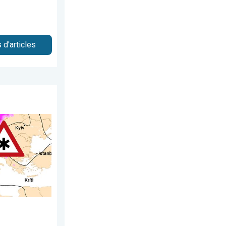
 d'articles
écembre 2025
n Suisse ?. Dégradation hivernale. . . vendredi 21 novembre 20