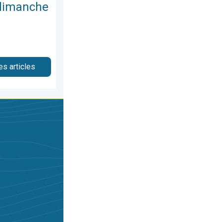
 dimanche
es articles