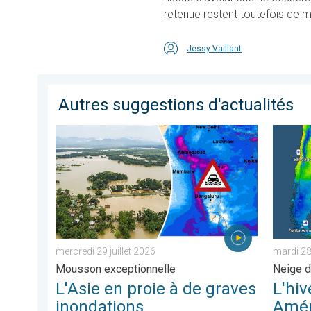
retenue restent toutefois de m
Jessy Vaillant
Autres suggestions d'actualités
L'Asie en proie à de graves inondations. Mousson exce
L'hiver 
mercredi 29 juillet 2026
mardi 28 
Mousson exceptionnelle
Neige d
L'Asie en proie à de graves
L'hiv
inondations
Amér