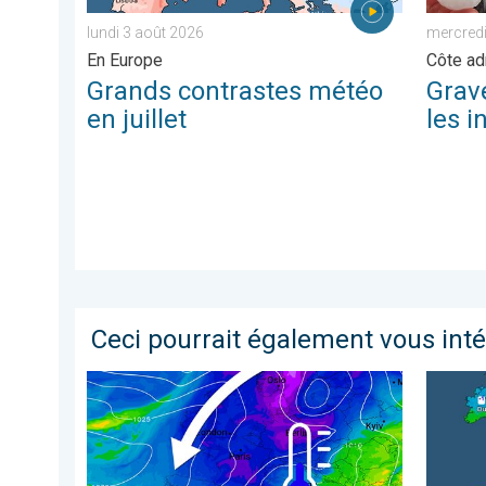
lundi 3 août 2026
mercredi 
En Europe
Côte ad
Grands contrastes météo
Grav
en juillet
les 
Ceci pourrait également vous int
Le froid s’intensifie d’un cran samedi. Air polaire. .
Comment