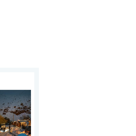
2 juillet 2026
rique latine. Neige dans les Andes. . . mardi 28 juillet 2026