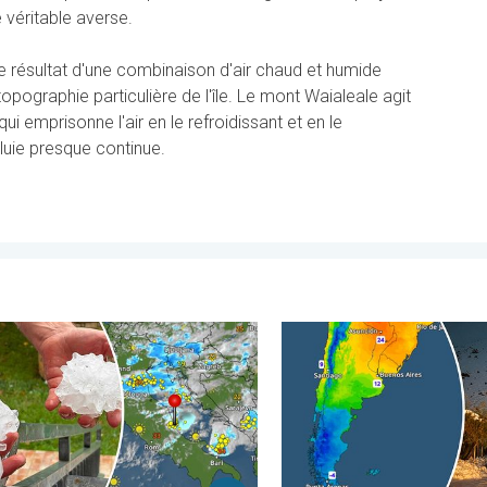
e véritable averse.
e résultat d'une combinaison d'air chaud et humide
opographie particulière de l'île. Le mont Waialeale agit
i emprisonne l'air en le refroidissant et en le
luie presque continue.
di 3 août 2026
dégâts causés par les intempéries. Côte adriatique. . . mercredi 2
L'hiver bat son plein en Amé