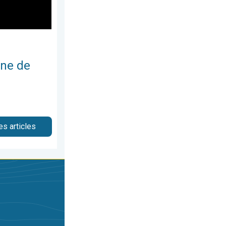
une de
es articles