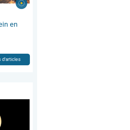
ein en
 d'articles
cembre 2025
née arrive. Spectacle rare. . . mercredi 3 décembre 2025