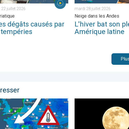
22 juillet 2026
mardi 28 juillet 2026
riatique
Neige dans les Andes
es dégâts causés par
L'hiver bat son pl
intempéries
Amérique latine
Plus
éresser
 . vendredi 21 novembre 2025
 le froid va-t-il évoluer ?. Ces prochains jours. . . lundi 29 dé
L’ultime Super Lune de l’an