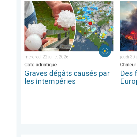
Graves dégâts causés par les intempéries. Côte adriat
Des feux
mercredi 22 juillet 2026
jeudi 30 
Côte adriatique
Chaleur 
Graves dégâts causés par
Des 
les intempéries
Euro