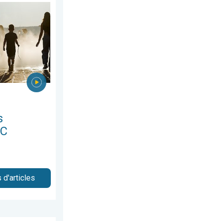
let 2026
es à 40°C. Canicule Europe de l'Est. . . mardi 4 août 2026
s
°C
 d'articles