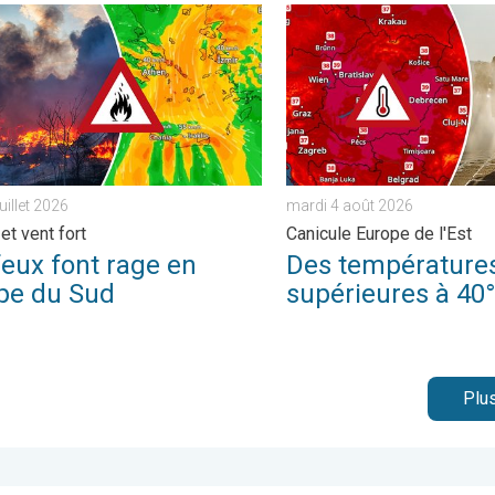
ique. . . mercredi 22 juillet 2026
 font rage en Europe du Sud. Chaleur et vent fort. . . jeudi 30 juil
Des températures supérieur
juillet 2026
mardi 4 août 2026
et vent fort
Canicule Europe de l'Est
feux font rage en
Des température
pe du Sud
supérieures à 40
Plus