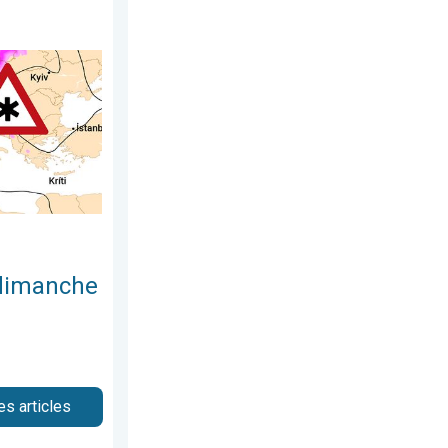
cembre 2025
n Suisse ?. Dégradation hivernale. . . vendredi 21 novembre 20
 dimanche
es articles