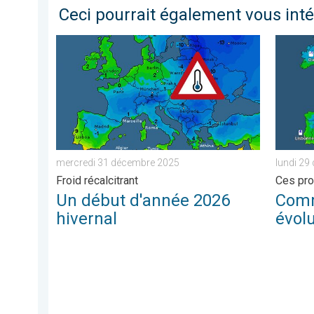
Ceci pourrait également vous int
Un début d'année 2026 hivernal. Froid récalcitrant. 
Comment
mercredi 31 décembre 2025
lundi 29
Froid récalcitrant
Ces pro
Un début d'année 2026
Comme
hivernal
évolu