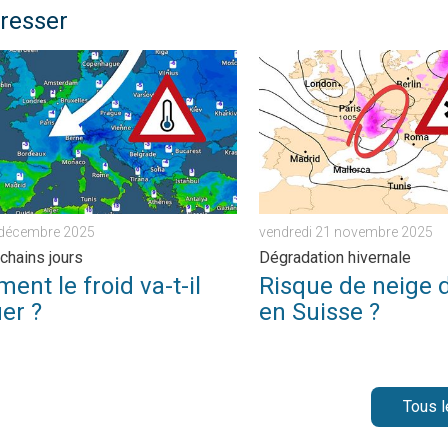
éresser
. . mercredi 31 décembre 2025
 le froid va-t-il évoluer ?. Ces prochains jours. . . lundi 29 dé
Risque de neige dimanche e
 décembre 2025
vendredi 21 novembre 2025
chains jours
Dégradation hivernale
nt le froid va-t-il
Risque de neige
er ?
en Suisse ?
Tous l