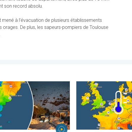
t son record absolu.
t mené à l’évacuation de plusieurs établissements
 orages. De plus, les sapeurs-pompiers de Toulouse
.
istrés. . . lundi 27 juillet 2026
bat son plein en Amérique latine. Neige dans les Andes. . . mardi 2
Des nuits plus fraîches en 