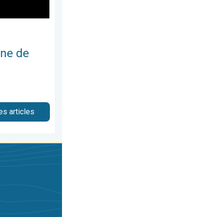
une de
es articles