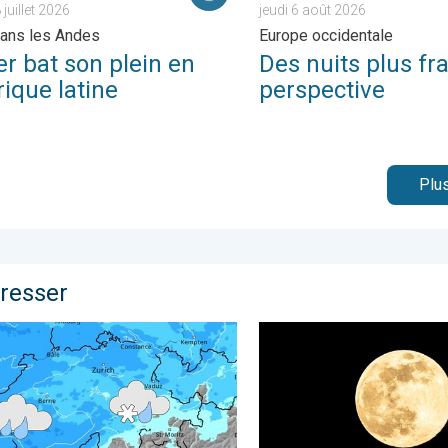
juillet 2026
jeudi 6 août 2026
ans les Andes
Europe occidentale
er bat son plein en
Des nuits plus fr
ique latine
perspective
Plus
éresser
 . mercredi 15 avril 2026
erturbé ces prochaines 48 heures. Conditions humides. . . di
L’ultime Super Lune de l’an