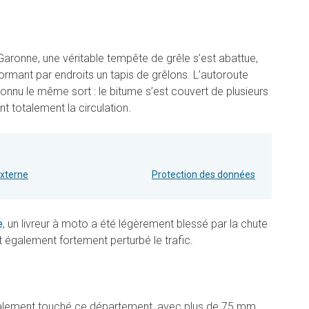
aronne, une véritable tempête de grêle s’est abattue,
formant par endroits un tapis de grêlons. L’autoroute
onnu le même sort : le bitume s’est couvert de plusieurs
t totalement la circulation.
externe
Protection des données
e
, un livreur à moto a été légèrement blessé par la chute
t également fortement perturbé le trafic.
également touché ce département, avec plus de 75 mm