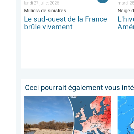
lundi 27 juillet 2026
mardi 28 
Milliers de sinistrés
Neige d
Le sud-ouest de la France
L'hiv
brûle vivement
Amér
Ceci pourrait également vous int
2e mois le plus chaud jamais enregistré. En Europe. .
Temps p