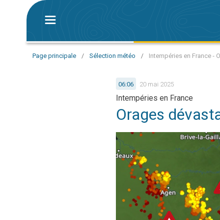
Page principale
/
Sélection météo
/
Intempéries en France - O
06:06
20 mai 2025
Intempéries en France
Orages dévastat