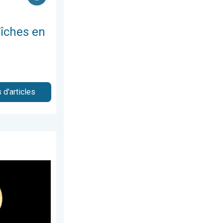
aîches en
 d'articles
manche 23 novembre 2025
née arrive. Spectacle rare. . . mercredi 3 décembre 2025