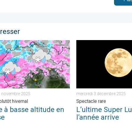
éresser
 . vendredi 21 novembre 2025
 basse altitude en Suisse. Temps plutôt hivernal. . . mardi 25 n
L’ultime Super Lune de l’an
5 novembre 2025
mercredi 3 décembre 2025
lutôt hivernal
Spectacle rare
 à basse altitude en
L’ultime Super L
se
l’année arrive