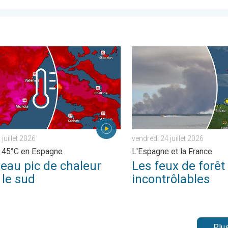
ique. . . mercredi 22 juillet 2026
 pic de chaleur dans le sud. Jusqu'à 45°C en Espagne. . . mardi 2
Les feux de forêt sont incon
juillet 2026
vendredi 24 juillet 2026
 45°C en Espagne
L'Espagne et la France
eau pic de chaleur
Les feux de forêt
 le sud
incontrôlables
Plus