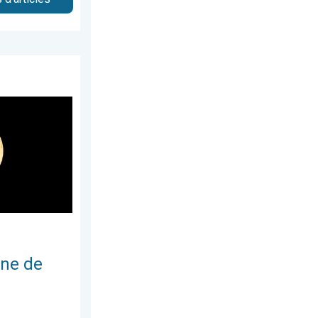
ovembre 2025
née arrive. Spectacle rare. . . mercredi 3 décembre 2025
une de