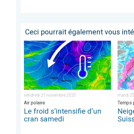
Ceci pourrait également vous int
Le froid s’intensifie d’un cran samedi. Air polaire. .
Neige à
vendredi 21 novembre 2025
mardi 2
Air polaire
Temps p
Le froid s’intensifie d’un
Neige
cran samedi
Suis