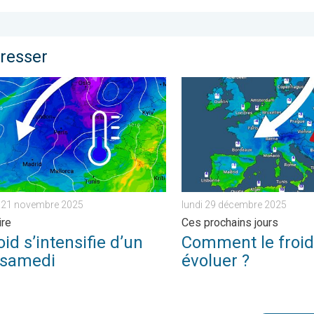
éresser
 . mercredi 15 avril 2026
 s’intensifie d’un cran samedi. Air polaire. . . vendredi 21 novem
Comment le froid va-t-il év
i 21 novembre 2025
lundi 29 décembre 2025
ire
Ces prochains jours
oid s’intensifie d’un
Comment le froid 
 samedi
évoluer ?