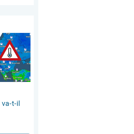
bre 2025
oluer ?. Ces prochains jours. . . lundi 29 décembre 2025
va-t-il