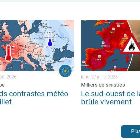
ique. . . mercredi 22 juillet 2026
ontrastes météo en juillet. En Europe. . . lundi 3 août 2026
Le sud-ouest de la France brû
août 2026
lundi 27 juillet 2026
pe
Milliers de sinistrés
ds contrastes météo
Le sud-ouest de l
illet
brûle vivement
Plus